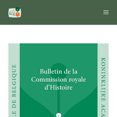
Home
Publicaties
Prijzen
Commissie
Databanken
Naslagwerken
FR
NL
EN
Search