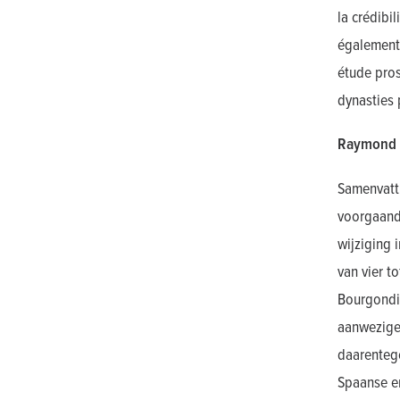
la crédibi
également 
étude pros
dynasties 
Raymond 
Samenvatti
voorgaande
wijziging 
van vier t
Bourgondis
aanwezige 
daarentege
Spaanse er