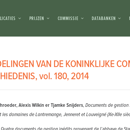
LICATIES
PRIJZEN
COMMISSIE
DATABANKEN
ELINGEN VAN DE KONINKLIJKE CO
IEDENIS, vol. 180, 2014
hroeder, Alexis Wilkin er Tjamke Snijders
,
Documents de gestion 
 les domaines de Lantremange, Jenneret et Louveigné (Xe-XIIe sièc
 Quatre documents de gestion inédits provenant de l’abbaye de St