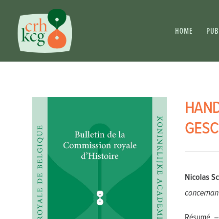
HOME
PUB
HAND
GESCH
Nicolas Sc
concernant
Résumé. –