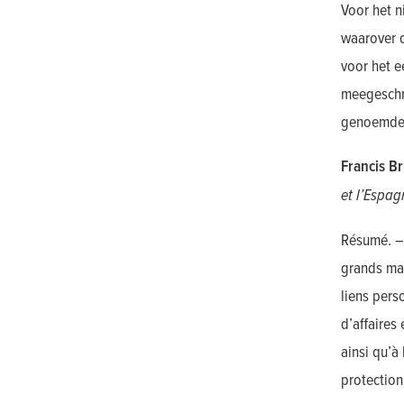
Voor het n
waarover d
voor het e
meegeschre
genoemde 
Francis B
et l’Espag
Résumé. – 
grands mar
liens pers
d’affaires 
ainsi qu’à
protection