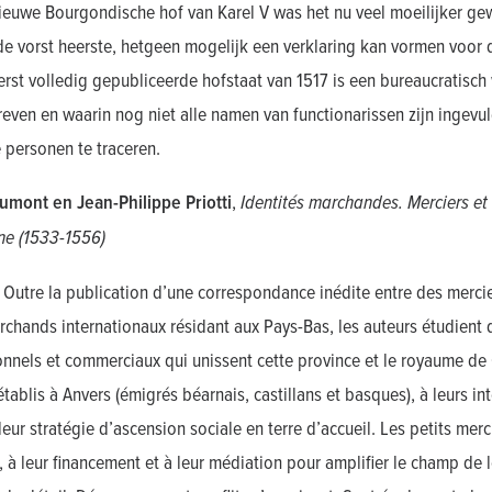
ieuwe Bourgondische hof van Karel V was het nu veel moeilijker g
e vorst heerste, hetgeen mogelijk een verklaring kan vormen voor 
erst volledig gepubliceerde hofstaat van 1517 is een bureaucratis
ven en waarin nog niet alle namen van functionarissen zijn ingevuld
personen te traceren.
rumont en Jean-Philippe Priotti
,
Identités marchandes. Merciers e
ne (1533-1556)
Outre la publication d’une correspondance inédite entre des merciers
chands internationaux résidant aux Pays-Bas, les auteurs étudient 
onnels et commerciaux qui unissent cette province et le royaume de C
établis à Anvers (émigrés béarnais, castillans et basques), à leurs in
 leur stratégie d’ascension sociale en terre d’accueil. Les petits me
, à leur financement et à leur médiation pour amplifier le champ de 