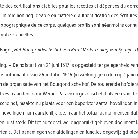
lité des certifications établies pour les recettes et dépenses du domai
un rôle non négligeable en matière d’authentification des écritures,
opographique de ce corps, quelques profils sont néanmoins connus 
professionnelles.
Fagel
,
Het Bourgondische hof van Karel V als koning van Spanje. De
ng. – De hofstaat van 21 juni 1517 is opgesteld ter gelegenheid van
 ordonnantie van 25 oktober 1515 (in werking getreden op 1 janua
in de organisatie van het Bourgondische hof. De roulerende hofdiens
ot zes maanden, door Werner Paravicini gekenschetst als een van 
che hof, maakte nu plaats voor een beperkter aantal hovelingen in
hovelingen nam aanzienlijk toe, maar het totaal aantal mensen dat
n juist sterk. Dit tot nu toe vrijwel ongebruikt gebleven document l
fenis. Dat benamingen van afdelingen en functies ongewijzigd blev