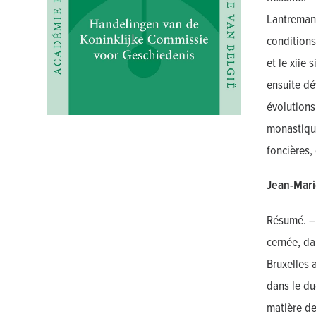
Lantremang
conditions
et le xiie
ensuite dé
évolutions
monastique
foncières,
Jean-Mari
Résumé. – 
cernée, da
Bruxelles 
dans le d
matière de