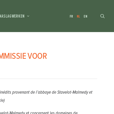
NASLAGWERKEN
FR
NL
EN
MMISSIE VOOR
inédits provenant de l’abbaye de Stavelot-Malmedy et
le)
avelot-Malmedy et concernant les domaines de