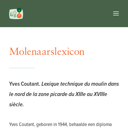
Home
Publicaties
Molenaarslexicon
Prijzen
Commissie
Databanken
Naslagwerken
Yves Coutant.
Lexique technique du moulin dans
FR
le nord de la zone picarde du XIIIe au XVIIIe
NL
EN
siècle.
Search
Yves Coutant, geboren in 1944, behaalde een diploma