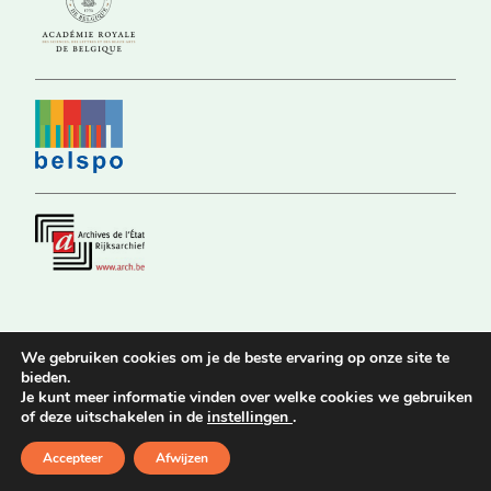
We gebruiken cookies om je de beste ervaring op onze site te
bieden.
© 2026 Koninklijke Commissie voor Geschiedenis |
Privacy Policy
|
Je kunt meer informatie vinden over welke cookies we gebruiken
Toegangkelijkheidsverklaring
of deze uitschakelen in de
instellingen
.
Website by
Stijn Van Nuffelen
Accepteer
Afwijzen