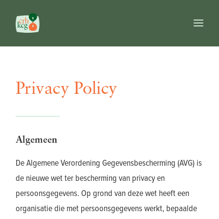
Home
Publicaties
Privacy Policy
Prijzen
Commissie
Databanken
Naslagwerken
Algemeen
FR
De Algemene Verordening Gegevensbescherming (AVG) is
NL
EN
de nieuwe wet ter bescherming van privacy en
Search
persoonsgegevens. Op grond van deze wet heeft een
organisatie die met persoonsgegevens werkt, bepaalde