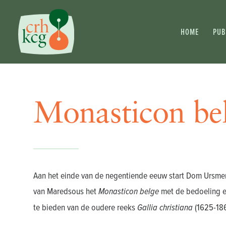
HOME
PUB
Monasticon be
Aan het einde van de negentiende eeuw start Dom Ursmer 
van Maredsous het
Monasticon
belge
met de bedoeling ee
te bieden van de oudere reeks
Gallia
christiana
(1625-186