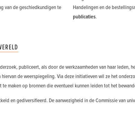
ing van de geschiedkundigen te
Handelingen en de bestelling
publicaties
.
 WERELD
nderzoek, publiceert, als door de werkzaamheden van haar leden, h
n hiervan de weerspiegeling. Via deze initiatieven wil ze het onderz
ent te maken op bronnen die eventueel kunnen leiden tot het bewan
ikkeld en gediversifieerd. De aanwezigheid in de Commissie van univ