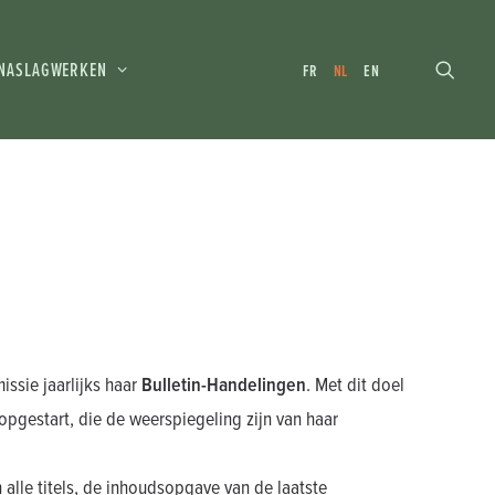
NASLAGWERKEN
FR
NL
EN
ssie jaarlijks haar
Bulletin-Handelingen
. Met dit doel
 opgestart, die de weerspiegeling zijn van haar
 alle titels, de inhoudsopgave van de laatste