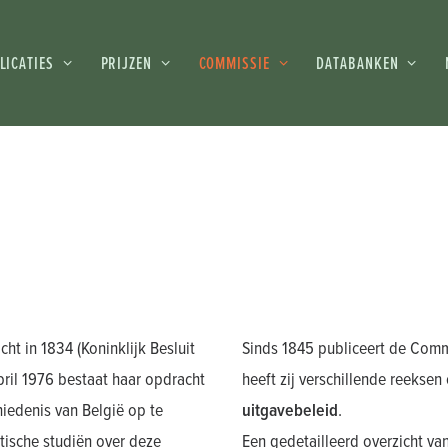
LICATIES
PRIJZEN
COMMISSIE
DATABANKEN
t in 1834 (Koninklijk Besluit
Sinds 1845 publiceert de Commi
pril 1976 bestaat haar opdracht
heeft zij verschillende reeksen
hiedenis van België op te
uitgavebeleid
.
itische studiën over deze
Een gedetailleerd overzicht van