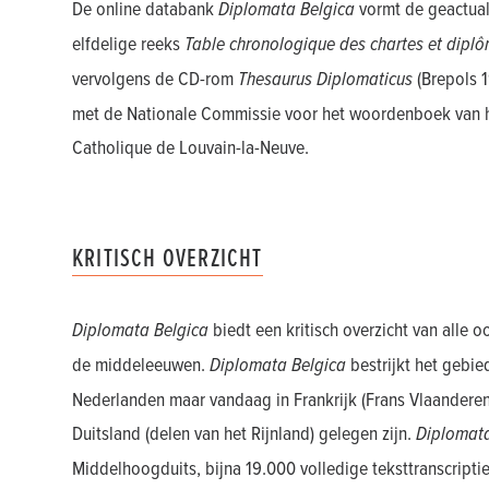
De online databank
Diplomata Belgica
vormt de geactual
elfdelige reeks
Table chronologique des chartes et diplô
vervolgens de CD-rom
Thesaurus Diplomaticus
(Brepols 1
met de Nationale Commissie voor het woordenboek van he
Catholique de Louvain-la-Neuve.
KRITISCH OVERZICHT
Diplomata Belgica
biedt een kritisch overzicht van alle 
de middeleeuwen.
Diplomata Belgica
bestrijkt het gebie
Nederlanden maar vandaag in Frankrijk (Frans Vlaandere
Duitsland (delen van het Rijnland) gelegen zijn.
Diplomata
Middelhoogduits, bijna 19.000 volledige teksttranscripti