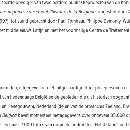
iseerde opvolger van twee eerdere publicatieprojecten van de Koni
mes imprimés concernant l’histoire de la Belgique
, opgestart door 
997), tot stand gebracht door Paul Tombeur, Philippe Demonty, Wal
t middeleeuws Latijn en met het voormalige Centre de Traitement 
oorkonden, uitgegeven of niet, uitgevaardigd door privépersonen en 
d van hedendaags België en de gebieden die uit historisch oogpunt
n en Henegouwen), Nederland (delen van de provincies Zeeland, B
 Belgica
bevat momenteel metagegevens over ongeveer 35.000 oork
es en haast 7.000 foto’s van originele oorkonden. Het databestand 