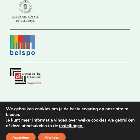
We gebruiken cookies om je de beste ervaring op onze site te
bieden.
© 2026 Commission Royale d’Histoire |
Privacy Policy
|
Déclaration
Je kunt meer informatie vinden over welke cookies we gebruiken
d’accessibilité
of deze uitschakelen in de
instellingen
.
Website by
Stijn Van Nuffelen
Accepteer
Afwijzen