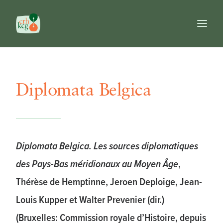
Accueil
Publications
Diplomata Belgica
Prix
Commission
Banques de données
Ouvrages de référence
Diplomata Belgica. Les sources diplomatiques
FR
des Pays-Bas méridionaux au Moyen Âge
,
NL
EN
Thérèse de Hemptinne, Jeroen Deploige, Jean-
Recherche
Louis Kupper et Walter Prevenier (dir.)
(Bruxelles: Commission royale d’Histoire, depuis