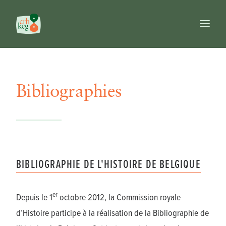
Accueil
Publications
Bibliographies
Prix
Commission
Banques de données
Ouvrages de référence
FR
BIBLIOGRAPHIE DE L'HISTOIRE DE BELGIQUE
NL
EN
Recherche
er
Depuis le 1
octobre 2012, la Commission royale
d’Histoire participe à la réalisation de la Bibliographie de