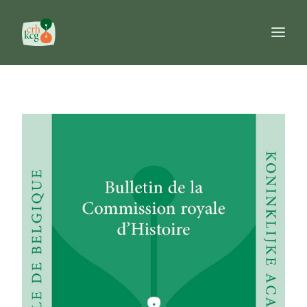
Home
Publicaties
Prijzen
Commissie
Databanken
Naslagwerken
FR
NL
EN
Search