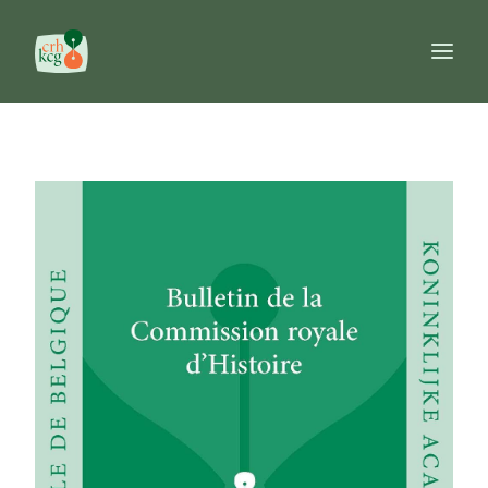
Accueil
Publications
Prix
Commission
Banques de données
Ouvrages de référence
FR
NL
EN
Recherche