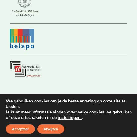
We gebruiken cookies om je de beste ervaring op onze site te
bieden.
© 2026 Commission Royale d’Histoire |
Privacy Policy
|
Déclaration
Je kunt meer informatie vinden over welke cookies we gebruiken
d’accessibilité
of deze uitschakelen in de
instellingen
.
Website by
Stijn Van Nuffelen
Accepteer
Afwijzen