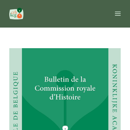
Accueil
Publications
Prix
Commission
Banques de données
Ouvrages de référence
FR
NL
EN
Recherche