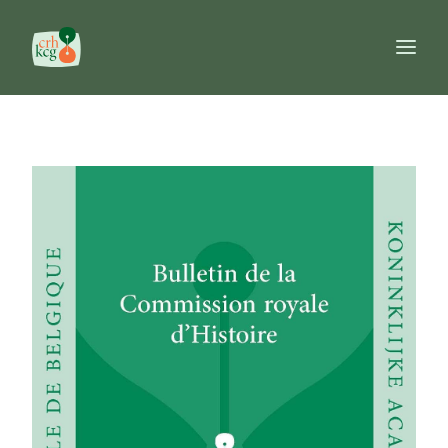
Accueil
Publications
Prix
Commission
Banques de données
Ouvrages de référence
FR
NL
EN
Recherche