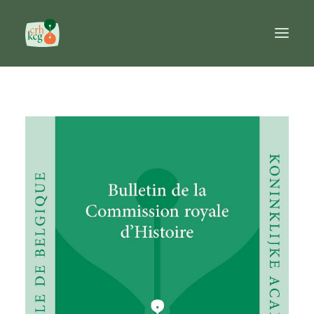
Home
Publicaties
Prijzen
Commissie
Databanken
Naslagwerken
FR
NL
EN
Search