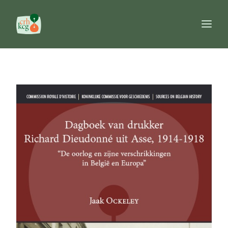
Home
Publicaties
Prijzen
Commissie
Databanken
Naslagwerken
FR
NL
EN
Search