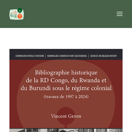
Home
Publicaties
Prijzen
Commissie
Databanken
Naslagwerken
FR
NL
EN
Search