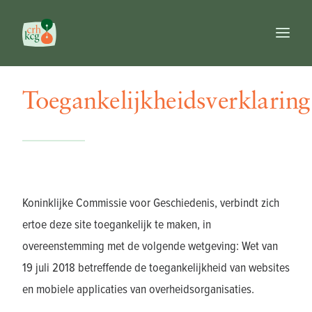
Toegankelijkheidsverklaring
Home
Publicaties
Prijzen
Commissie
Databanken
Naslagwerken
Koninklijke Commissie voor Geschiedenis, verbindt zich
FR
ertoe deze site toegankelijk te maken, in
NL
overeenstemming met de volgende wetgeving: Wet van
EN
19 juli 2018 betreffende de toegankelijkheid van websites
Search
en mobiele applicaties van overheidsorganisaties.