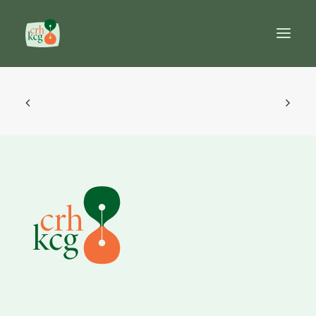
Home
Publicaties
Prijzen
Commissie
Databanken
Naslagwerken
Search