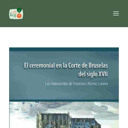
Home
Publications
Prizes
Commission
Databases
Reference works
FR
NL
EN
Search