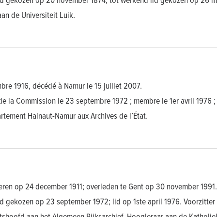
an de Universiteit Luik.
bre 1916, décédé à Namur le 15 juillet 2007.
e la Commission le 23 septembre 1972 ; membre le 1er avril 1976 ;
rtement Hainaut-Namur aux Archives de l’État.
eren op 24 december 1911; overleden te Gent op 30 november 1991.
d gekozen op 23 september 1972; lid op 1ste april 1976. Voorzitter
tshoofd aan het Algemeen Rijksarchief. Hoogleraar aan de Katholiek