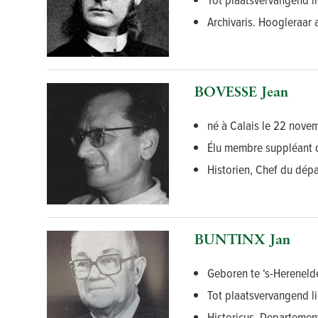
Archivaris. Hoogleraar a
BOVESSE Jean
né à Calais le 22 novem
Élu membre suppléant d
Historien, Chef du dépa
BUNTINX Jan
Geboren te ‘s-Hereneld
Tot plaatsvervangend li
Historicus. Departemen