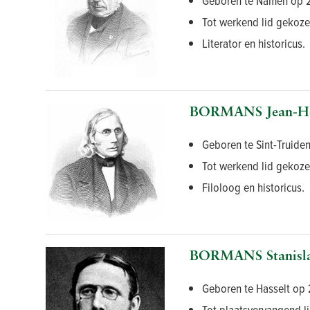
Geboren te Namen op 28
Tot werkend lid gekoz
Literator en historicus.
BORMANS Jean-He
Geboren te Sint-Truiden
Tot werkend lid gekoze
Filoloog en historicus.
BORMANS Stanisla
Geboren te Hasselt op 
Tot plaatsvervangend l