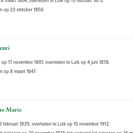
 maart 1804; overleden te Luik op 15 februari 1875.
en op 23 oktober 1850.
nri
 op 17 november 1801; overleden te Luik op 4 juni 1878.
n op 8 maart 1847.
s-Marie
2 februari 1835; overleden te Luik op 15 november 1912.
id gekozen op 20 november 1874; tot werkend lid gekozen op 26 maar