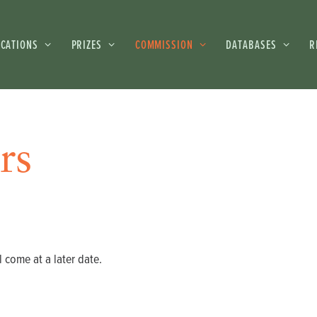
ICATIONS
PRIZES
COMMISSION
DATABASES
R
rs
l come at a later date.