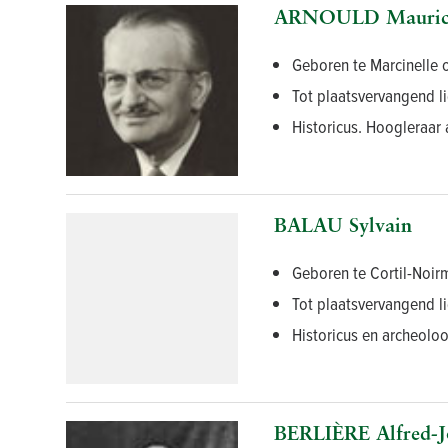
ARNOULD Maurice
Geboren te Marcinelle 
Tot plaatsvervangend li
Historicus. Hoogleraar 
BALAU Sylvain
Geboren te Cortil-Noirm
Tot plaatsvervangend l
Historicus en archeoloo
BERLIÈRE Alfred-J