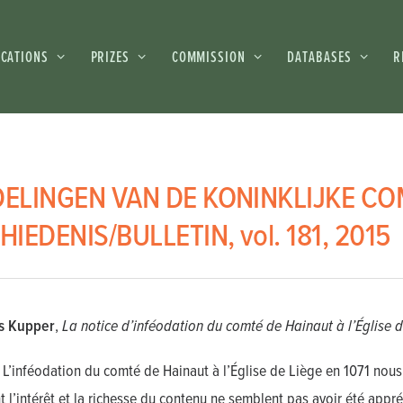
ICATIONS
PRIZES
COMMISSION
DATABASES
R
ELINGEN VAN DE KONINKLIJKE CO
IEDENIS/BULLETIN, vol. 181, 2015
s Kupper
,
La notice d’inféodation du comté de Hainaut à l’Église d
L’inféodation du comté de Hainaut à l’Église de Liège en 1071 nou
t l’intérêt et la richesse du contenu ne semblent pas avoir été appréc