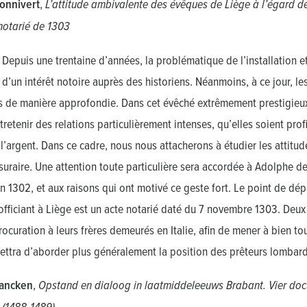
onnivert
,
L’attitude ambivalente des évêques de Liège à l’égard des
notarié de 1303
Depuis une trentaine d’années, la problématique de l’installation
et d’un intérêt notoire auprès des historiens. Néanmoins, à ce jour, le
s de manière approfondie. Dans cet évêché extrêmement prestigieux
tretenir des relations particulièrement intenses, qu’elles soient pro
’argent. Dans ce cadre, nous nous attacherons à étudier les attitud
suraire. Une attention toute particulière sera accordée à Adolphe d
n 1302, et aux raisons qui ont motivé ce geste fort. Le point de dépa
fficiant à Liège est un acte notarié daté du 7 novembre 1303. Deux f
ocuration à leurs frères demeurés en Italie, afin de mener à bien tou
ttra d’aborder plus généralement la position des prêteurs lombards à
rancken
,
Opstand en dialoog in laatmiddeleeuws Brabant. Vier doc