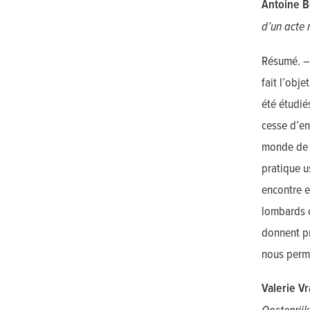
Antoine B
d’un acte 
Résumé. – 
fait l’obj
été étudié
cesse d’en
monde de l
pratique u
encontre e
lombards o
donnent pr
nous perme
Valerie V