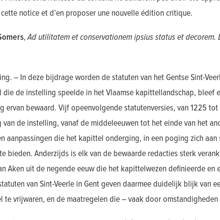
r cette notice et d’en proposer une nouvelle édition critique.
 Somers
,
Ad utilitatem et conservationem ipsius status et decorem. 
ng. – In deze bijdrage worden de statuten van het Gentse Sint-Ve
l die de instelling speelde in het Vlaamse kapittellandschap, bleef 
g ervan bewaard. Vijf opeenvolgende statutenversies, van 1225 tot 
 van de instelling, vanaf de middeleeuwen tot het einde van het an
en aanpassingen die het kapittel onderging, in een poging zich aan
te bieden. Anderzijds is elk van de bewaarde redacties sterk veranke
an Aken uit de negende eeuw die het kapittelwezen definieerde en 
statuten van Sint-Veerle in Gent geven daarmee duidelijk blijk van 
el te vrijwaren, en de maatregelen die – vaak door omstandigheden