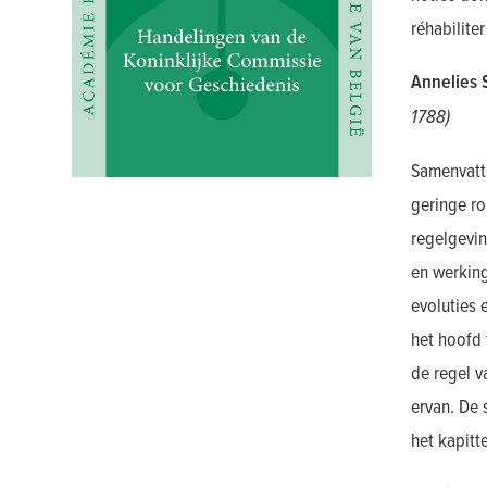
réhabilite
Annelies
1788)
Samenvatti
geringe ro
regelgevin
en werking
evoluties 
het hoofd 
de regel v
ervan. De 
het kapitt