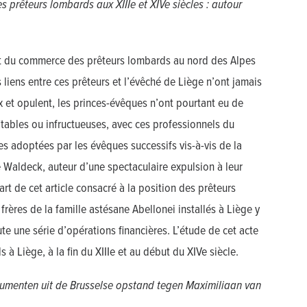
 prêteurs lombards aux XIIIe et XIVe siècles : autour
 et du commerce des prêteurs lombards au nord des Alpes
s liens entre ces prêteurs et l’évêché de Liège n’ont jamais
 et opulent, les princes-évêques n’ont pourtant eu de
fitables ou infructueuses, avec ces professionnels du
es adoptées par les évêques successifs vis-à-vis de la
e Waldeck, auteur d’une spectaculaire expulsion à leur
rt de cet article consacré à la position des prêteurs
rères de la famille astésane Abellonei installés à Liège y
te une série d’opérations financières. L’étude de cet acte
 Liège, à la fin du XIIIe et au début du XIVe siècle.
umenten uit de Brusselse opstand tegen Maximiliaan van