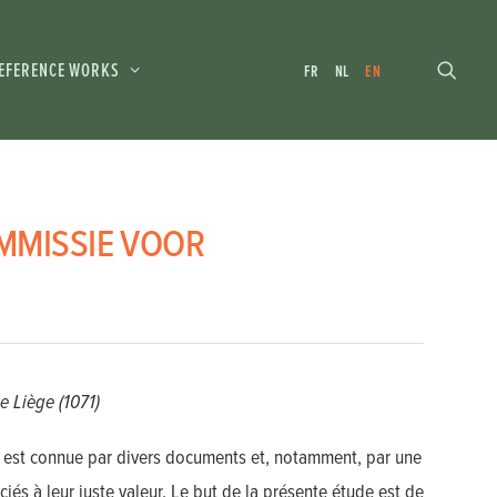
EFERENCE WORKS
FR
NL
EN
MMISSIE VOOR
e Liège (1071)
s est connue par divers documents et, notamment, par une
iés à leur juste valeur. Le but de la présente étude est de