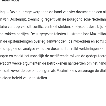
 (1488-1489)
ing. – Deze bijdrage werpt aan de hand van vier documenten een n
an van Oostenrijk, toenmalig regent van de Bourgondische Nederla
itaire verloop van dit conflict centraal stelden, analyseert deze bij
betrokken partijen. De uitgegeven teksten illustreren hoe Maximili
en de opstandelingen overleg aanwendden, beïnvloedden en soms o
Een diepgaande analyse van deze documenten reikt verklaringen aa
ingen en maakt het mogelijk de mediërende rol van de gedeputeerd
erzocht welke argumenten de betrokkenen hanteerden om het handel
an dat zowel de opstandelingen als Maximiliaans entourage de dia
 eigen beleid veilig te stellen.