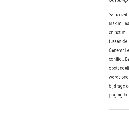
Oostenrijk
Samenvatt
Maximilia
en het mil
tussen de 
Generaal 
conflict. 
opstandel
wordt ond
bijdrage a
poging hun