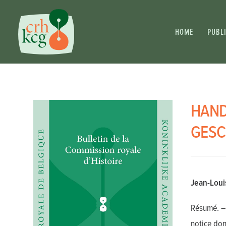
HOME
PUBL
HAND
GESCH
Jean-Loui
Résumé. – 
notice don