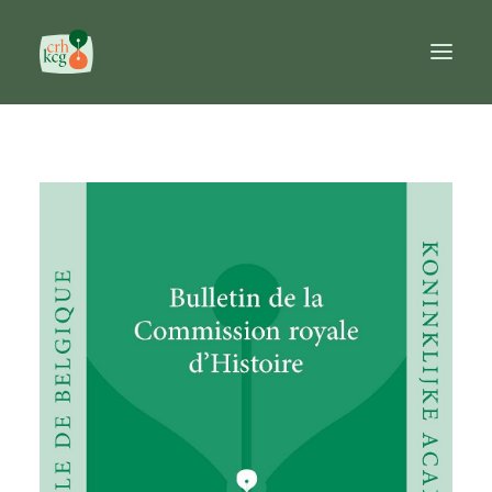
Accueil
Publications
Prix
Commission
Banques de données
Ouvrages de référence
FR
NL
EN
Recherche