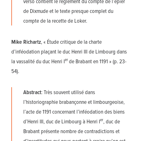
verso contient le règlement du compte de l’épier
de Dixmude et le texte presque complet du
compte de la recette de Loker.
Mike Richartz
, « Étude critique de la charte
d’inféodation plaçant le duc Henri III de Limbourg dans
er
la vassalité du duc Henri I
de Brabant en 1191 » (p. 23-
54).
Abstract
: Très souvent utilisé dans
l’historiographie brabançonne et limbourgeoise,
l’acte de 1191 concernant l’inféodation des biens
er
d’Henri III, duc de Limbourg à Henri I
, duc de
Brabant présente nombre de contradictions et
d’incertitudes qui nous portent à croire qu’on est