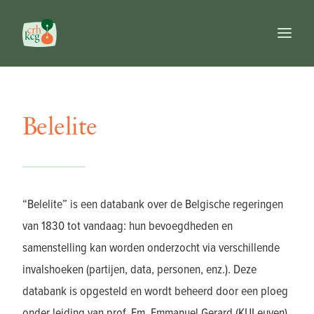
Home
Publicaties
Belelite
Prijzen
Commissie
Databanken
Naslagwerken
“Belelite” is een databank over de Belgische regeringen
FR
van 1830 tot vandaag: hun bevoegdheden en
NL
samenstelling kan worden onderzocht via verschillende
EN
invalshoeken (partijen, data, personen, enz.). Deze
Search
databank is opgesteld en wordt beheerd door een ploeg
onder leiding van prof. Em. Emmanuel Gerard (KULeuven).