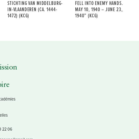
STICHTING VAN MIDDELBURG-
FELL INTO ENEMY HANDS.
IN-VLAANDEREN (CA. 1444-
MAY 10, 1940 – JUNE 23,
1472) (KCG)
1940” (KCG)
ssion
oire
Académies
1
elles
0 22 06