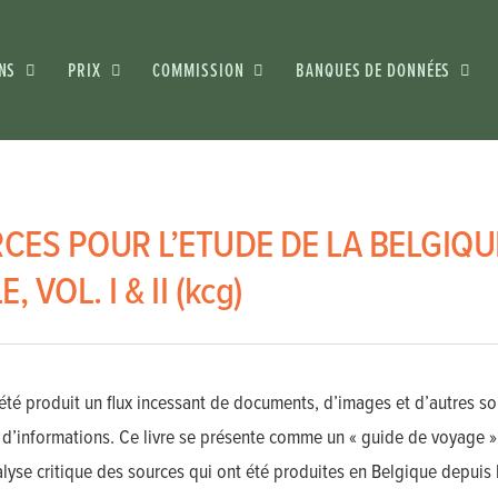
NS
PRIX
COMMISSION
BANQUES DE DONNÉES
CES POUR L’ETUDE DE LA BELGIQU
, VOL. I & II (kcg)
été produit un flux incessant de documents, d’images et d’autres sour
 d’informations. Ce livre se présente comme un « guide de voyage » 
lyse critique des sources qui ont été produites en Belgique depuis l