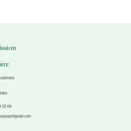
ssion
oire
Académies
1
elles
0 22 06
depaepe@gmail.com