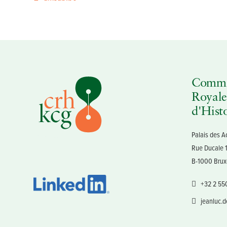
Commi
Royale
d'Hist
Palais des 
Rue Ducale 
B-1000 Brux
+32 2 55
jeanluc.