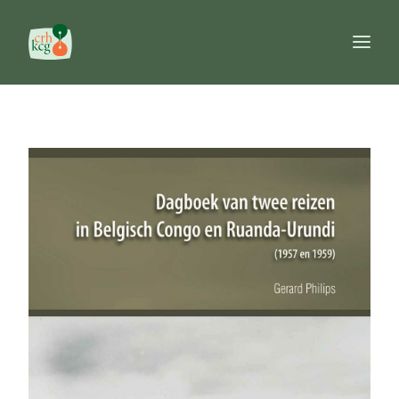
Accueil
Publications
Prix
Commission
Banques de données
Ouvrages de référence
FR
NL
EN
Recherche