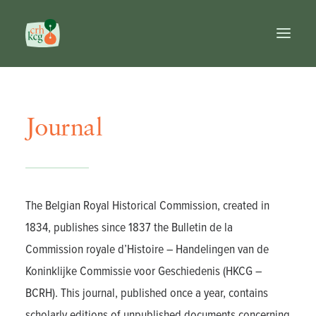
Home
Publications
Journal
Prizes
Commission
Databases
Reference works
The Belgian Royal Historical Commission, created in
FR
1834, publishes since 1837 the Bulletin de la
NL
Commission royale d’Histoire – Handelingen van de
EN
Koninklijke Commissie voor Geschiedenis (HKCG –
Search
BCRH). This journal, published once a year, contains
scholarly editions of unpublished documents concerning