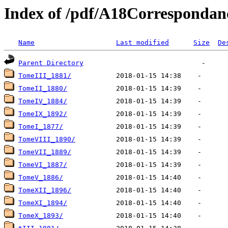
Index of /pdf/A18Corresponda
Name
Last modified
Size
De
Parent Directory
TomeIII_1881/
TomeII_1880/
TomeIV_1884/
TomeIX_1892/
TomeI_1877/
TomeVIII_1890/
TomeVII_1889/
TomeVI_1887/
TomeV_1886/
TomeXII_1896/
TomeXI_1894/
TomeX_1893/